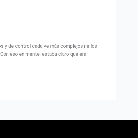
 y de control cada ve más complejos ne los
. Con eso en mente, estaba claro que era